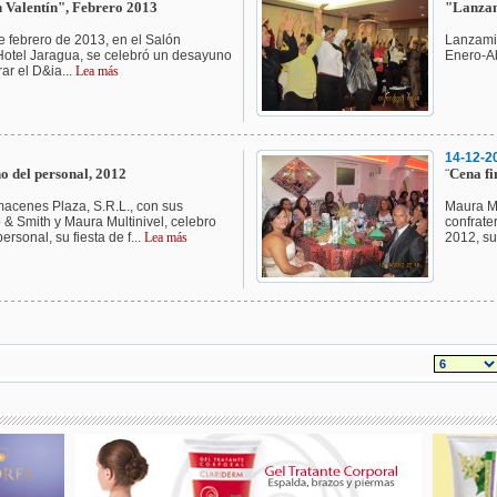
 Valentín", Febrero 2013
"Lanzam
 febrero de 2013, en el Salón
Lanzami
otel Jaragua, se celebró un desayuno
Enero-Ab
r el D&ia...
Lea más
14-12-2
ño del personal, 2012
¨Cena f
acenes Plaza, S.R.L., con sus
Maura Mu
 & Smith y Maura Multinivel, celebro
confrate
personal, su fiesta de f...
Lea más
2012, su 