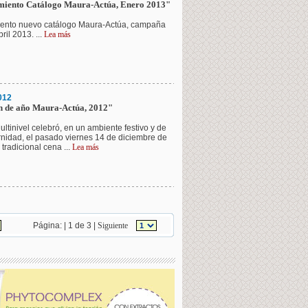
iento Catálogo Maura-Actúa, Enero 2013"
ento nuevo catálogo Maura-Actúa, campaña
ril 2013. ...
Lea más
012
in de año Maura-Actúa, 2012"
ltinivel celebró, en un ambiente festivo y de
rnidad, el pasado viernes 14 de diciembre de
tradicional cena ...
Lea más
Página: | 1 de 3 |
Siguiente