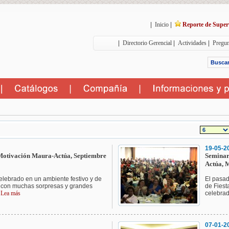
|
Inicio
|
Reporte de Super
|
Directorio Gerencial
|
Actividades
|
Pregun
19-05-2
Motivación Maura-Actúa, Septiembre
Seminar
Actúa, 
elebrado en un ambiente festivo y de
El pasad
, con muchas sorpresas y grandes
de Fiest
.
Lea más
celebrad
07-01-2