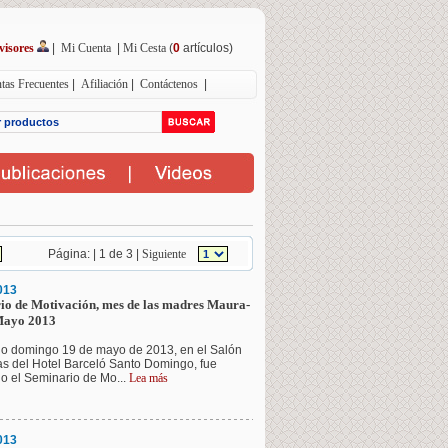
visores
|
Mi Cuenta
|
Mi Cesta
(
0
artículos)
tas Frecuentes
|
Afiliación
|
Contáctenos
|
Página: | 1 de 3 |
Siguiente
013
io de Motivación, mes de las madres Maura-
Mayo 2013
o domingo 19 de mayo de 2013, en el Salón
as del Hotel Barceló Santo Domingo, fue
o el Seminario de Mo...
Lea más
013