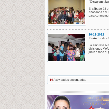
"Desayuno San
El sábado 23 de
Anacaona del H
para conmemora
16-12-2012
Fiesta fin de a
La empresa Alm
divisiones Mofo
junto a todo el 
16
Actividades encontradas